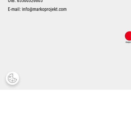
OIB: 65500326605
E-mail:
info@markoprojekt.com