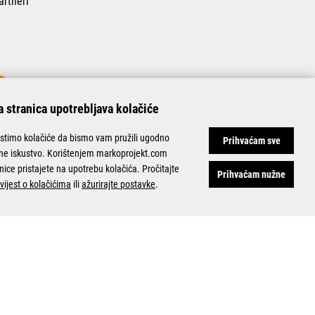
artneri
 stranica upotrebljava kolačiće
istimo kolačiće da bismo vam pružili ugodno
Prihvaćam sve
ine iskustvo. Korištenjem markoprojekt.com
nice pristajete na upotrebu kolačića. Pročitajte
Prihvaćam nužne
vijest o kolačićima
ili
ažurirajte postavke
.