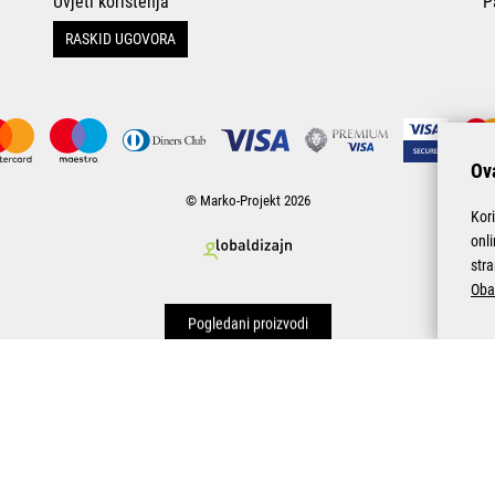
Uvjeti korištenja
P
RASKID UGOVORA
Ova
© Marko-Projekt 2026
Kor
onl
stra
Oba
Pogledani proizvodi