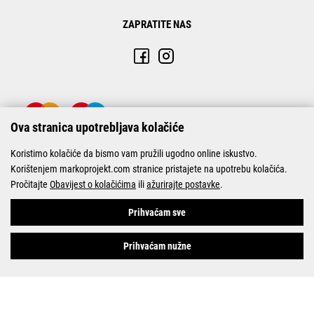
ZAPRATITE NAS
Ova stranica upotrebljava kolačiće
Koristimo kolačiće da bismo vam pružili ugodno online iskustvo.
Korištenjem markoprojekt.com stranice pristajete na upotrebu kolačića.
Pročitajte
Obavijest o kolačićima
ili
ažurirajte postavke
.
© Marko-Projekt 2026
Prihvaćam sve
Prihvaćam nužne
Pogledani proizvodi