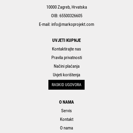
10000 Zagreb, Hrvatska
OIB: 65500326605
E-mail:
info@markoprojekt.com
UVJETI KUPNJE
Kontaktirajte nas
Pravila privatnosti
Načini plaćanja
Uvjeti korištenja
RASKID UGOVORA
O NAMA
Servis
Kontakt
O nama