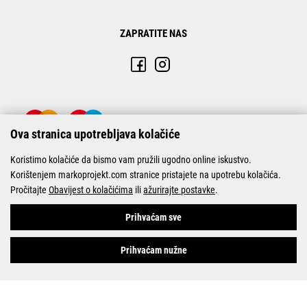
ZAPRATITE NAS
Ova stranica upotrebljava kolačiće
Koristimo kolačiće da bismo vam pružili ugodno online iskustvo.
Korištenjem markoprojekt.com stranice pristajete na upotrebu kolačića.
Pročitajte
Obavijest o kolačićima
ili
ažurirajte postavke
.
© Marko-Projekt 2026
Prihvaćam sve
Prihvaćam nužne
Pogledani proizvodi