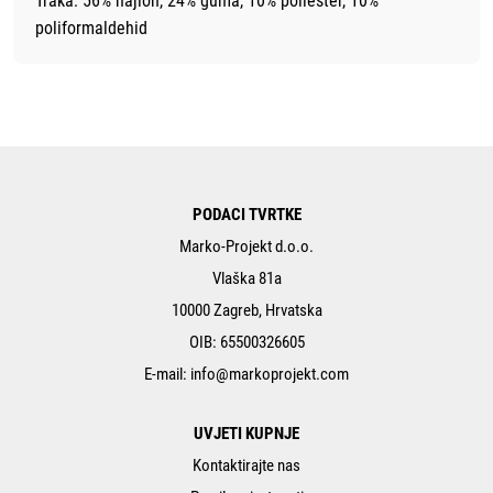
Traka: 56% najlon, 24% guma, 10% poliester, 10%
poliformaldehid
PODACI TVRTKE
Marko-Projekt d.o.o.
Vlaška 81a
10000 Zagreb, Hrvatska
OIB: 65500326605
E-mail:
info@markoprojekt.com
UVJETI KUPNJE
Kontaktirajte nas