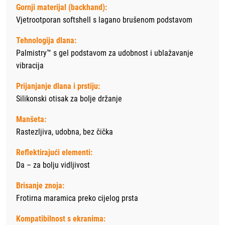
Gornji materijal (backhand):
Vjetrootporan softshell s lagano brušenom podstavom
Tehnologija dlana:
Palmistry™ s gel podstavom za udobnost i ublažavanje
vibracija
Prijanjanje dlana i prstiju:
Silikonski otisak za bolje držanje
Manšeta:
Rastezljiva, udobna, bez čička
Reflektirajući elementi:
Da – za bolju vidljivost
Brisanje znoja:
Frotirna maramica preko cijelog prsta
Kompatibilnost s ekranima: