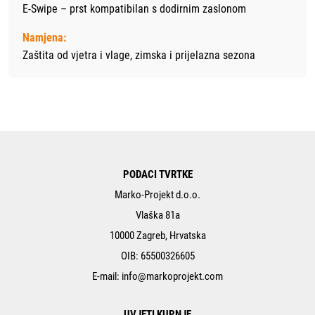
E-Swipe – prst kompatibilan s dodirnim zaslonom
Namjena:
Zaštita od vjetra i vlage, zimska i prijelazna sezona
PODACI TVRTKE
Marko-Projekt d.o.o.
Vlaška 81a
10000 Zagreb, Hrvatska
OIB: 65500326605
E-mail:
info@markoprojekt.com
UVJETI KUPNJE