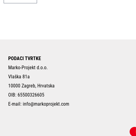
PODACI TVRTKE
Marko-Projekt d.o.o.
Vlaška 81a
10000 Zagreb, Hrvatska
OIB: 65500326605
E-mail:
info@markoprojekt.com