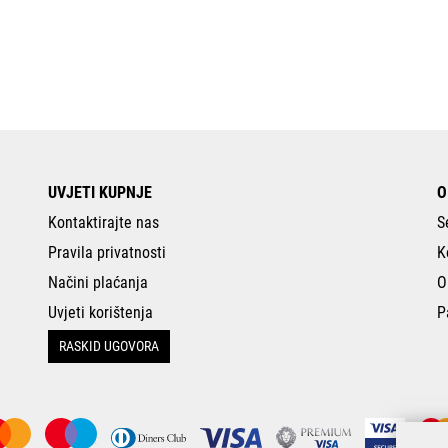
UVJETI KUPNJE
O
Kontaktirajte nas
S
Pravila privatnosti
K
Načini plaćanja
O
Uvjeti korištenja
P
RASKID UGOVORA