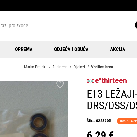
OPREMA
ODJEĆA I OBUĆA
AKCIJA
Marko-Projekt
E-thirteen
Dijelovi
Vodilice lanca
E13 LEŽAJI
DRS/DSS/D
Šifra:
0223005
RASPOLOŽI
6,29 €