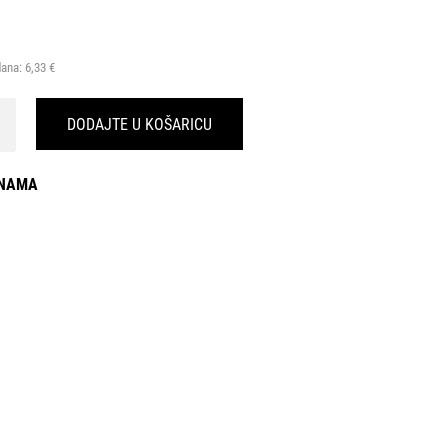
dana:
6,33 €
DODAJTE U KOŠARICU
INAMA