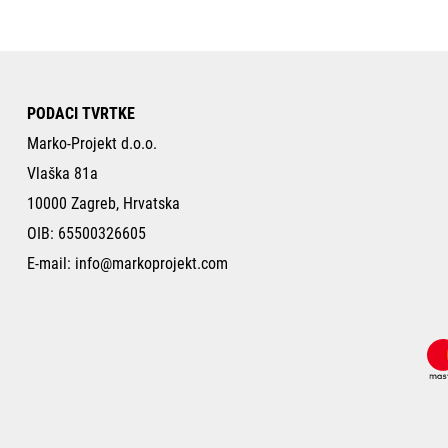
PODACI TVRTKE
Marko-Projekt d.o.o.
Vlaška 81a
10000 Zagreb, Hrvatska
OIB: 65500326605
E-mail:
info@markoprojekt.com