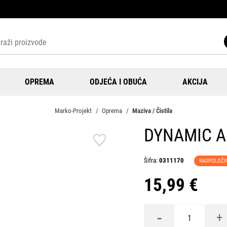
OPREMA
ODJEĆA I OBUĆA
AKCIJA
Marko-Projekt
Oprema
Maziva / Čistila
DYNAMIC A
Šifra:
0311170
RASPOLOŽI
15,99 €
-
+