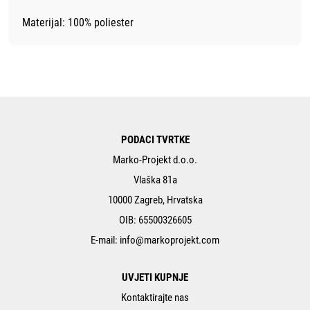
Materijal: 100% poliester
PODACI TVRTKE
Marko-Projekt d.o.o.
Vlaška 81a
10000 Zagreb, Hrvatska
OIB: 65500326605
E-mail:
info@markoprojekt.com
UVJETI KUPNJE
Kontaktirajte nas