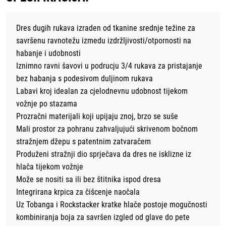
Dres dugih rukava izraden od tkanine srednje težine za
savršenu ravnotežu izmedu izdržljivosti/otpornosti na
habanje i udobnosti
Iznimno ravni šavovi u podrucju 3/4 rukava za pristajanje
bez habanja s podesivom duljinom rukava
Labavi kroj idealan za cjelodnevnu udobnost tijekom
vožnje po stazama
Prozračni materijali koji upijaju znoj, brzo se suše
Mali prostor za pohranu zahvaljujući skrivenom bočnom
stražnjem džepu s patentnim zatvaračem
Produženi stražnji dio sprječava da dres ne isklizne iz
hlača tijekom vožnje
Može se nositi sa ili bez štitnika ispod dresa
Integrirana krpica za čišcenje naočala
Uz Tobanga i Rockstacker kratke hlače postoje mogučnosti
kombiniranja boja za savršen izgled od glave do pete