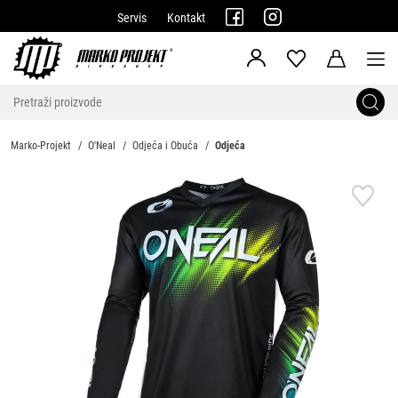
Servis
Kontakt
Marko-Projekt
O'Neal
Odjeća i Obuća
Odjeća