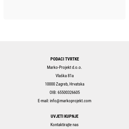
PODACI TVRTKE
Marko-Projekt d.o.o.
Vlaška 81a
10000 Zagreb, Hrvatska
OIB: 65500326605
E-mail:
info@markoprojekt.com
UVJETI KUPNJE
Kontaktirajte nas