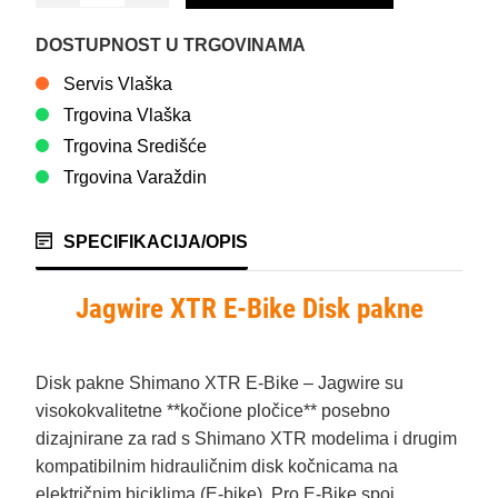
DOSTUPNOST U TRGOVINAMA
Servis Vlaška
Trgovina Vlaška
Trgovina Središće
Trgovina Varaždin
SPECIFIKACIJA/OPIS
Jagwire XTR E‑Bike Disk pakne
Disk pakne Shimano XTR E‑Bike – Jagwire su
visokokvalitetne **kočione pločice** posebno
dizajnirane za rad s Shimano XTR modelima i drugim
kompatibilnim hidrauličnim disk kočnicama na
električnim biciklima (E‑bike). Pro E‑Bike spoj