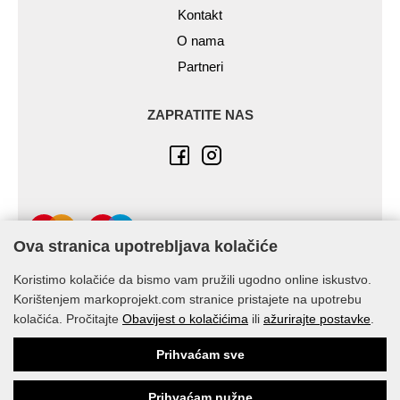
Kontakt
O nama
Partneri
ZAPRATITE NAS
Ova stranica upotrebljava kolačiće
Koristimo kolačiće da bismo vam pružili ugodno online iskustvo.
Korištenjem markoprojekt.com stranice pristajete na upotrebu
kolačića. Pročitajte
Obavijest o kolačićima
ili
ažurirajte postavke
.
© Marko-Projekt 2026
Prihvaćam sve
Prihvaćam nužne