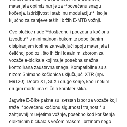
materijala optimiziran je za **povećanu snagu
kočenja, izdržljivost i stabilnu modulaciju**, što je
ključno za zahtjeve težih i bržih E‑MTB vožnji.
Ove pločice nude **dosljednu i pouzdanu kočionu
izvedbu** s minimalnom bukom te poboljšanim
disipiranjem topline zahvaljujući spoju materijala i
čeličnoj podlozi, što ih čini idealnim izborom za
vozače e‑bicikala kojima je potrebna snažna i
kontrolirana zaustavna snaga. Kompatibilne su s
nizom Shimano kočionica uključujući XTR (npr.
M9120), Deore XT, SLX i druge serije, kao i nekim
drugim modelima sličnih karakteristika.
Jagwire E‑Bike pakne su izvrstan izbor za vozače koji
traže **povećanu kočionu sigurnost i trajnost** u
zahtjevnijim uvjetima vožnje, posebno kod korištenja
električnih bicikala s većom masom i brzinom nego