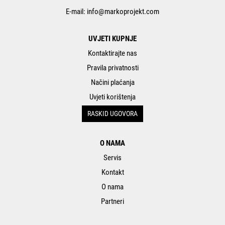
E-mail:
info@markoprojekt.com
UVJETI KUPNJE
Kontaktirajte nas
Pravila privatnosti
Načini plaćanja
Uvjeti korištenja
RASKID UGOVORA
O NAMA
Servis
Kontakt
O nama
Partneri