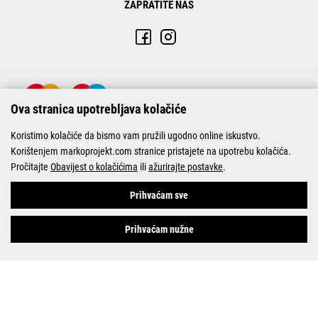
ZAPRATITE NAS
Ova stranica upotrebljava kolačiće
Koristimo kolačiće da bismo vam pružili ugodno online iskustvo.
Korištenjem markoprojekt.com stranice pristajete na upotrebu kolačića.
Pročitajte
Obavijest o kolačićima
ili
ažurirajte postavke
.
© Marko-Projekt 2026
Prihvaćam sve
Prihvaćam nužne
Pogledani proizvodi