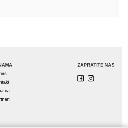
NAMA
ZAPRATITE NAS
rvis
ntakt
nama
tneri