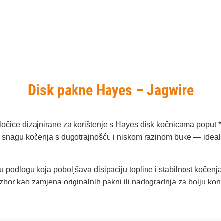
Disk pakne Hayes – Jagwire
ločice dizajnirane za korištenje s Hayes disk kočnicama poput 
ru snagu kočenja s dugotrajnošću i niskom razinom buke — ideala
u podlogu koja poboljšava disipaciju topline i stabilnost kočenj
bor kao zamjena originalnih pakni ili nadogradnja za bolju kontr