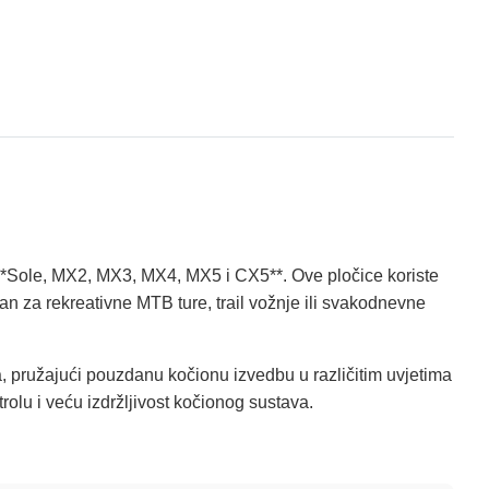
**Sole, MX2, MX3, MX4, MX5 i CX5**. Ove pločice koriste
n za rekreativne MTB ture, trail vožnje ili svakodnevne
a, pružajući pouzdanu kočionu izvedbu u različitim uvjetima
olu i veću izdržljivost kočionog sustava.