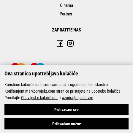
O nama
Partneri
ZAPRATITE NAS
Ova stranica upotrebljava kolačiće
Koristimo kolačiće da bismo vam pružili ugodno online iskustvo.
Korištenjem markoprojekt.com stranice pristajete na upotrebu kolačića.
Pročitajte
Obavijest o kolačićima
ili
ažurirajte postavke
.
© Marko-Projekt 2026
Prihvaćam sve
Prihvaćam nužne
Pogledani proizvodi