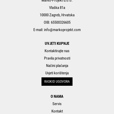
Marko-Projekt d.o.o.
Vlaška 81a
10000 Zagreb, Hrvatska
OIB: 65500326605
E-mail:
info@markoprojekt.com
UVJETI KUPNJE
Kontaktirajte nas
Pravila privatnosti
Načini plaćanja
Uvjeti korištenja
RASKID UGOVORA
O NAMA
Servis
Kontakt