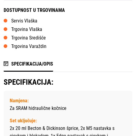
DOSTUPNOST U TRGOVINAMA
Servis Vlaška
Trgovina Vlaška
Trgovina Središće
Trgovina Varaždin
SPECIFIKACIJA/OPIS
SPECIFIKACIJA:
Namjena:
Za SRAM hidraulične kočnice
Set uključuje:
2x 20 ml Becton & Dickinson šprice, 2x M5 nastavka s
cjevkom i blokadom, 1x Edge nastavak s cjevkom i