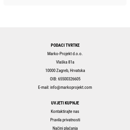
PODACI TVRTKE
Marko-Projekt d.o.o.
Vlaška 81a
10000 Zagreb, Hrvatska
OIB: 65500326605
E-mail:
info@markoprojekt.com
UVJETI KUPNJE
Kontaktirajte nas
Pravila privatnosti
Načini plaćanja