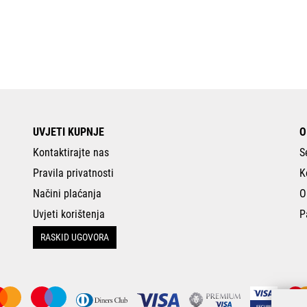
UVJETI KUPNJE
O
Kontaktirajte nas
S
Pravila privatnosti
K
Načini plaćanja
O
Uvjeti korištenja
P
RASKID UGOVORA