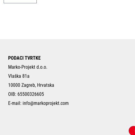
PODACI TVRTKE
Marko-Projekt d.o.o.
Vlaška 81a
10000 Zagreb, Hrvatska
OIB: 65500326605
E-mail:
info@markoprojekt.com