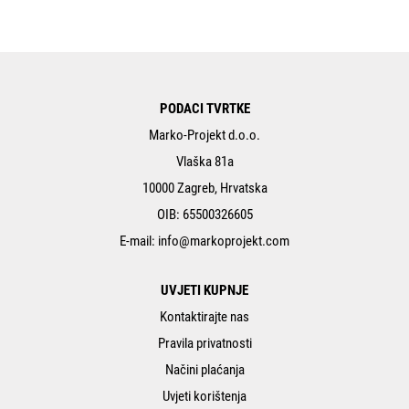
PODACI TVRTKE
Marko-Projekt d.o.o.
Vlaška 81a
10000 Zagreb, Hrvatska
OIB: 65500326605
E-mail:
info@markoprojekt.com
UVJETI KUPNJE
Kontaktirajte nas
Pravila privatnosti
Načini plaćanja
Uvjeti korištenja