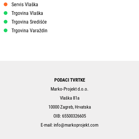
Servis Vlaška
Trgovina Vlaška
Trgovina Središće
Trgovina Varaždin
PODACI TVRTKE
Marko-Projekt d.o.o.
Vlaška 81a
10000 Zagreb, Hrvatska
OIB: 65500326605
E-mail:
info@markoprojekt.com