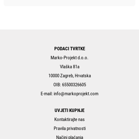
PODACI TVRTKE
Marko-Projekt d.o.o.
Vlaška 81a
10000 Zagreb, Hrvatska
OIB: 65500326605
E-mail:
info@markoprojekt.com
UVJETI KUPNJE
Kontaktirajte nas
Pravila privatnosti
Načini plaćanja