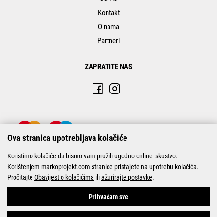
Kontakt
O nama
Partneri
ZAPRATITE NAS
Ova stranica upotrebljava kolačiće
Koristimo kolačiće da bismo vam pružili ugodno online iskustvo.
Korištenjem markoprojekt.com stranice pristajete na upotrebu kolačića.
Pročitajte
Obavijest o kolačićima
ili
ažurirajte postavke
.
© Marko-Projekt 2026
Prihvaćam sve