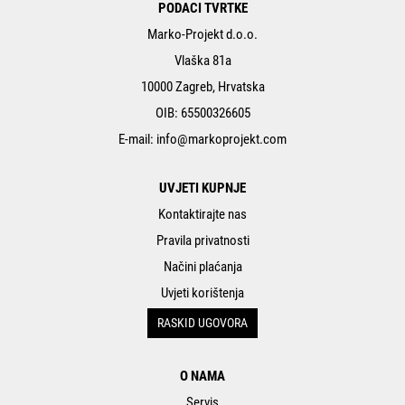
PODACI TVRTKE
Marko-Projekt d.o.o.
Vlaška 81a
10000 Zagreb, Hrvatska
OIB: 65500326605
E-mail:
info@markoprojekt.com
UVJETI KUPNJE
Kontaktirajte nas
Pravila privatnosti
Načini plaćanja
Uvjeti korištenja
RASKID UGOVORA
O NAMA
Servis