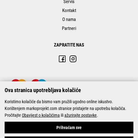
Servis
Kontakt
O nama
Partneri
ZAPRATITE NAS
Ova stranica upotrebljava kolačiće
Koristimo kolačiće da bismo vam pružili ugodno online iskustvo.
Korištenjem markoprojekt.com stranice pristajete na upotrebu kolačića.
Pročitajte
Obavijest o kolačićima
ili
ažurirajte postavke
.
© Marko-Projekt 2026
Prihvaćam sve