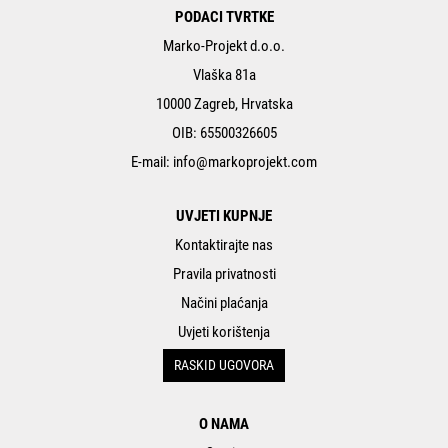
PODACI TVRTKE
Marko-Projekt d.o.o.
Vlaška 81a
10000 Zagreb, Hrvatska
OIB: 65500326605
E-mail:
info@markoprojekt.com
UVJETI KUPNJE
Kontaktirajte nas
Pravila privatnosti
Načini plaćanja
Uvjeti korištenja
RASKID UGOVORA
O NAMA