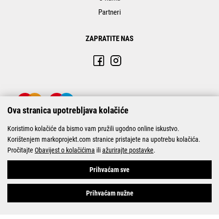
Partneri
ZAPRATITE NAS
Ova stranica upotrebljava kolačiće
Koristimo kolačiće da bismo vam pružili ugodno online iskustvo.
Korištenjem markoprojekt.com stranice pristajete na upotrebu kolačića.
Pročitajte
Obavijest o kolačićima
ili
ažurirajte postavke
.
© Marko-Projekt 2026
Prihvaćam sve
Prihvaćam nužne