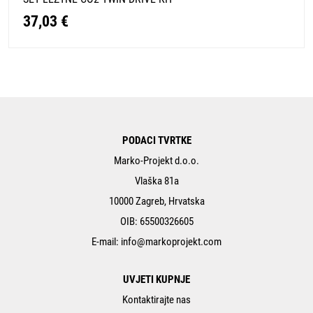
37,03 €
PODACI TVRTKE
Marko-Projekt d.o.o.
Vlaška 81a
10000 Zagreb, Hrvatska
OIB: 65500326605
E-mail:
info@markoprojekt.com
UVJETI KUPNJE
Kontaktirajte nas