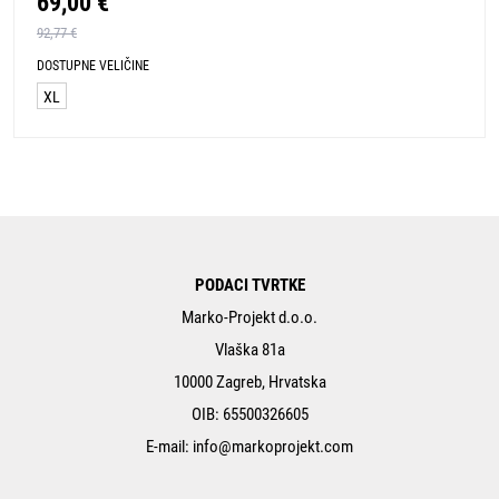
69,00 €
92,77 €
DOSTUPNE VELIČINE
XL
PODACI TVRTKE
Marko-Projekt d.o.o.
Vlaška 81a
10000 Zagreb, Hrvatska
OIB: 65500326605
E-mail:
info@markoprojekt.com