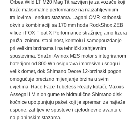
Orbea Wild LT M20 Mag Tit razvijen je za vozače koji
traže maksimalne performanse na najzahtjevnijim
trailovima i enduro stazama. Lagani OMR karbonski
okvir u kombinaciji sa 170 mm hoda RockShox ZEB
vilice i FOX Float X Performance stražnjeg amortizera
pruža iznimnu stabilnost, kontrolu i samopouzdanje
pri velikim brzinama i na tehnički zahtjevnim
spustevima. Snažni Avinox M2S motor s integriranom
baterijom od 800 Wh osigurava impresivnu snagu i
velik domet, dok Shimano Deore 12-brzinski pogon
omogućuje precizno mijenjanje brzina u svim
uvjetima. Race Face Tubeless Ready kotači, Maxxis
Assegai i Minion gume te hidraulične Shimano disk
kočnice upotpunjuju paket koji je spreman za najteže
uspone, zahtjevne spusteve i cjelodnevne avanture
na planinskim stazama.