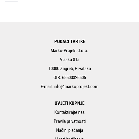
PODACI TVRTKE
Marko-Projekt d.o.o.
Vlaška 81a
10000 Zagreb, Hrvatska
OIB: 65500326605
E-mail:
info@markoprojekt.com
UVJETI KUPNJE
Kontaktirajte nas
Pravila privatnosti
Načini plaćanja