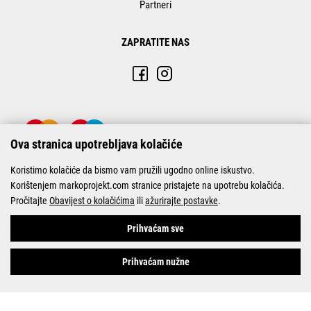
Partneri
ZAPRATITE NAS
Ova stranica upotrebljava kolačiće
Koristimo kolačiće da bismo vam pružili ugodno online iskustvo.
Korištenjem markoprojekt.com stranice pristajete na upotrebu kolačića.
Pročitajte
Obavijest o kolačićima
ili
ažurirajte postavke
.
© Marko-Projekt 2026
Prihvaćam sve
Prihvaćam nužne
Pogledani proizvodi