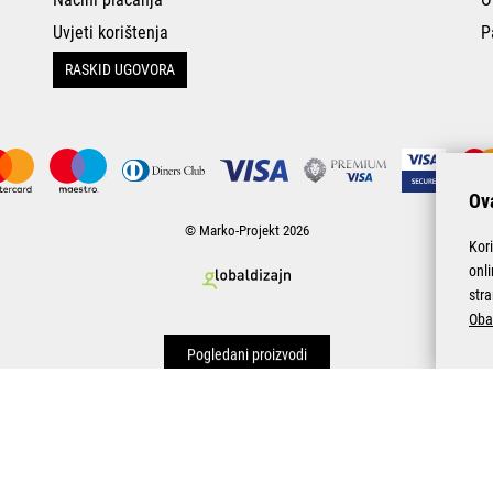
Uvjeti korištenja
P
RASKID UGOVORA
Ova
© Marko-Projekt 2026
Kor
onl
stra
Oba
Pogledani proizvodi