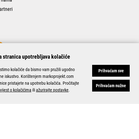
artneri
 stranica upotrebljava kolačiće
istimo kolačiće da bismo vam pružili ugodno
Prihvaćam sve
ine iskustvo. Korištenjem markoprojekt.com
nice pristajete na upotrebu kolačića. Pročitajte
Prihvaćam nužne
vijest o kolačićima
ili
ažurirajte postavke
.