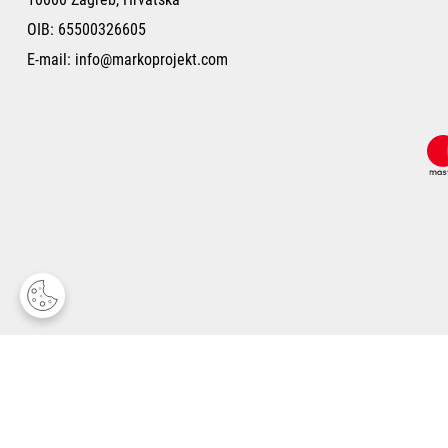
OIB: 65500326605
E-mail:
info@markoprojekt.com