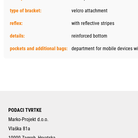
type of bracket:
velcro attachment
reflex:
with reflective stripes
details:
reinforced bottom
pockets and additional bags:
department for mobile devices wi
PODACI TVRTKE
Marko-Projekt d.o.o.
Vlaška 81a
10000 Zagreb, Hrvatska