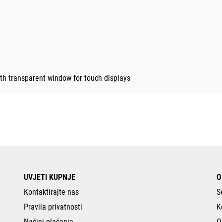
th transparent window for touch displays
UVJETI KUPNJE
O
Kontaktirajte nas
S
Pravila privatnosti
K
Načini plaćanja
O