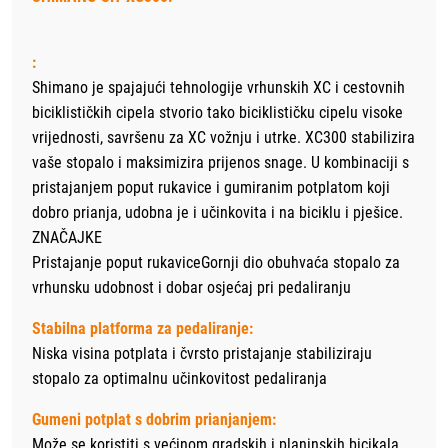
:
Shimano je spajajući tehnologije vrhunskih XC i cestovnih
biciklističkih cipela stvorio tako biciklističku cipelu visoke
vrijednosti, savršenu za XC vožnju i utrke. XC300 stabilizira
vaše stopalo i maksimizira prijenos snage. U kombinaciji s
pristajanjem poput rukavice i gumiranim potplatom koji
dobro prianja, udobna je i učinkovita i na biciklu i pješice.
ZNAČAJKE
Pristajanje poput rukaviceGornji dio obuhvaća stopalo za
vrhunsku udobnost i dobar osjećaj pri pedaliranju
Stabilna platforma za pedaliranje:
Niska visina potplata i čvrsto pristajanje stabiliziraju
stopalo za optimalnu učinkovitost pedaliranja
Gumeni potplat s dobrim prianjanjem:
Može se koristiti s većinom gradskih i planinskih bicikala