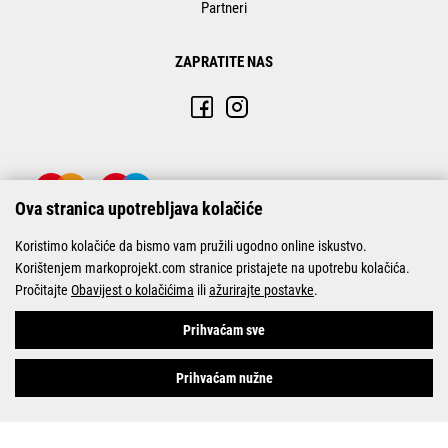
Partneri
ZAPRATITE NAS
Ova stranica upotrebljava kolačiće
Koristimo kolačiće da bismo vam pružili ugodno online iskustvo.
Korištenjem markoprojekt.com stranice pristajete na upotrebu kolačića.
Pročitajte
Obavijest o kolačićima
ili
ažurirajte postavke
.
© Marko-Projekt 2026
Prihvaćam sve
Prihvaćam nužne
Pogledani proizvodi