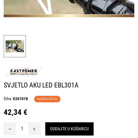
SVJETLO AKU LED EBL301A
Šifra:
0307078
RASPOLOŽIVO
42,34 €
-
+
DODAJTE U KOŠARICU