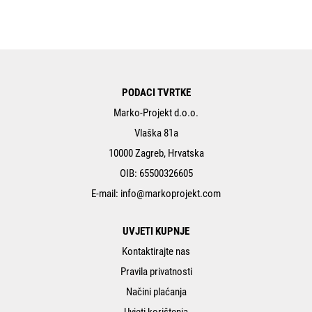
PODACI TVRTKE
Marko-Projekt d.o.o.
Vlaška 81a
10000 Zagreb, Hrvatska
OIB: 65500326605
E-mail:
info@markoprojekt.com
UVJETI KUPNJE
Kontaktirajte nas
Pravila privatnosti
Načini plaćanja
Uvjeti korištenja