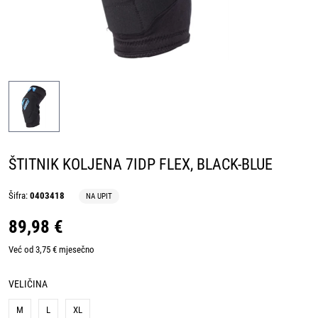
ŠTITNIK KOLJENA 7IDP FLEX, BLACK-BLUE
Šifra:
0403418
NA UPIT
89,98 €
Već od 3,75 € mjesečno
VELIČINA
M
L
XL