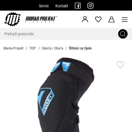
Servis
Kontakt
Marko-Projekt
7IDP
Odjeća i Obuća
Štitnici za tijelo