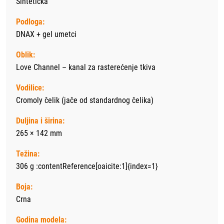
Sintetička
Podloga:
DNAX + gel umetci
Oblik:
Love Channel – kanal za rasterećenje tkiva
Vodilice:
Cromoly čelik (jače od standardnog čelika)
Duljina i širina:
265 × 142 mm
Težina:
306 g :contentReference[oaicite:1]{index=1}
Boja:
Crna
Godina modela: