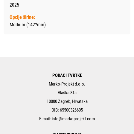
2025
Opcije širine:
Medium (142?mm)
PODACI TVRTKE
Marko-Projekt d.o.o.
Vlaška 81a
10000 Zagreb, Hrvatska
OIB: 65500326605
E-mail:
info@markoprojekt.com