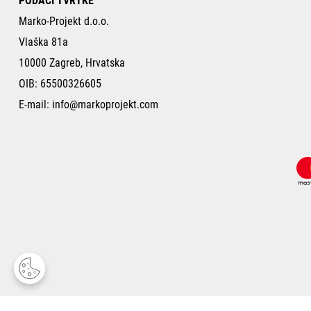
PODACI TVRTKE
Marko-Projekt d.o.o.
Vlaška 81a
10000 Zagreb, Hrvatska
OIB: 65500326605
E-mail:
info@markoprojekt.com