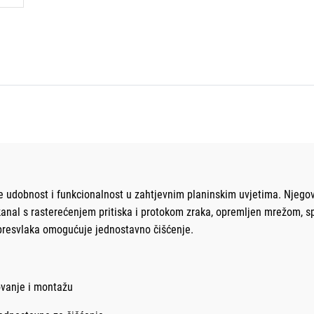
aže udobnost i funkcionalnost u zahtjevnim planinskim uvjetima. Njeg
nal s rasterećenjem pritiska i protokom zraka, opremljen mrežom, sprj
 presvlaka omogućuje jednostavno čišćenje.
ovanje i montažu