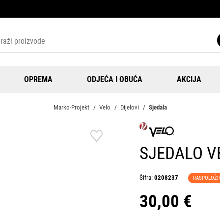
OPREMA
ODJEĆA I OBUĆA
AKCIJA
Marko-Projekt
Velo
Dijelovi
Sjedala
SJEDALO V
Šifra:
0208237
RASPOLOŽI
30,00 €