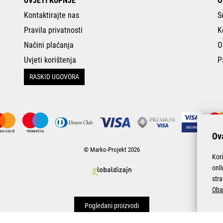
UVJETI KUPNJE
O
Kontaktirajte nas
S
Pravila privatnosti
K
Načini plaćanja
O
Uvjeti korištenja
P
RASKID UGOVORA
Ova
© Marko-Projekt 2026
Kor
onl
stra
Oba
Pogledani proizvodi