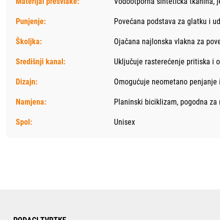
Materijal presvlake:
Vodootporna sintetička tkanina, 
Punjenje:
Povećana podstava za glatku i u
Školjka:
Ojačana najlonska vlakna za pove
Središnji kanal:
Uključuje rasterećenje pritiska i
Dizajn:
Omogućuje neometano penjanje i 
Namjena:
Planinski biciklizam, pogodna za
Spol:
Unisex