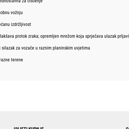
jednostavna za čišćenje
dobnu vožnju
ćanu izdržljivost
 olakšava protok zraka; opremljen mrežom koja sprječava ulazak prljavš
silazak za vozače u raznim planinskim uvjetima
 razne terene