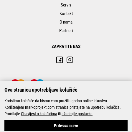
Servis
Kontakt
O nama
Partneri
ZAPRATITE NAS
Ova stranica upotrebljava kolačiće
Koristimo kolačiće da bismo vam pružili ugodno online iskustvo.
Korištenjem markoprojekt.com stranice pristajete na upotrebu kolačića.
Pročitajte
Obavijest o kolačićima
ili
ažurirajte postavke
.
© Marko-Projekt 2026
Prihvaćam sve