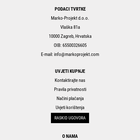
PODACI TVRTKE
Marko-Projekt d.o.o.
Vlaška 81a
10000 Zagreb, Hrvatska
OIB: 65500326605
E-mail:
info@markoprojekt.com
UVJETI KUPNJE
Kontaktirajte nas
Pravila privatnosti
Načini plaćanja
Uvjeti korištenja
RASKID UGOVORA
O NAMA