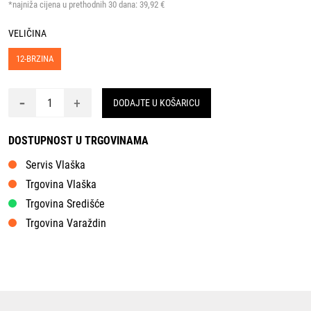
*najniža cijena u prethodnih 30 dana:
39,92 €
VELIČINA
12-BRZINA
-
+
DODAJTE U KOŠARICU
DOSTUPNOST U TRGOVINAMA
Servis Vlaška
Trgovina Vlaška
Trgovina Središće
Trgovina Varaždin