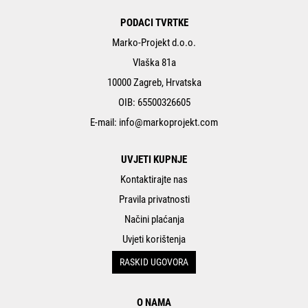
PODACI TVRTKE
Marko-Projekt d.o.o.
Vlaška 81a
10000 Zagreb, Hrvatska
OIB: 65500326605
E-mail:
info@markoprojekt.com
UVJETI KUPNJE
Kontaktirajte nas
Pravila privatnosti
Načini plaćanja
Uvjeti korištenja
RASKID UGOVORA
O NAMA