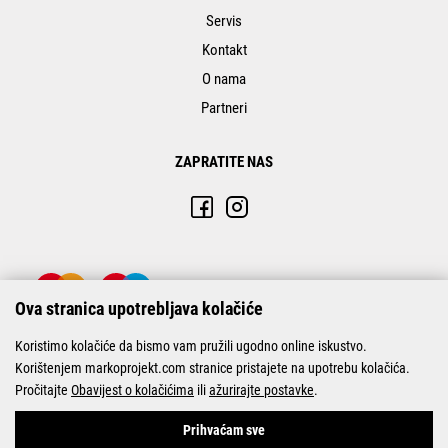
Servis
Kontakt
O nama
Partneri
ZAPRATITE NAS
Ova stranica upotrebljava kolačiće
Koristimo kolačiće da bismo vam pružili ugodno online iskustvo.
Korištenjem markoprojekt.com stranice pristajete na upotrebu kolačića.
Pročitajte
Obavijest o kolačićima
ili
ažurirajte postavke
.
© Marko-Projekt 2026
Prihvaćam sve