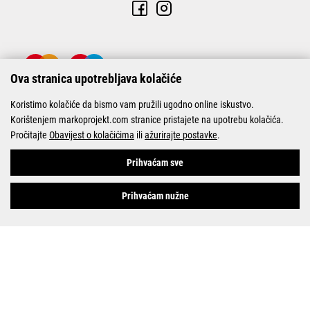
Ova stranica upotrebljava kolačiće
Koristimo kolačiće da bismo vam pružili ugodno online iskustvo.
Korištenjem markoprojekt.com stranice pristajete na upotrebu kolačića.
Pročitajte
Obavijest o kolačićima
ili
ažurirajte postavke
.
© Marko-Projekt 2026
Prihvaćam sve
Prihvaćam nužne
Pogledani proizvodi