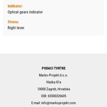
Indikator:
Optical gears indicator
Strana:
Right lever
PODACI TVRTKE
Marko-Projekt d.o.o.
Vlaška 81a
10000 Zagreb, Hrvatska
OIB: 65500326605
E-mail:
info@markoprojekt.com