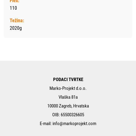
Flex:
110
Težina:
2020g
PODACI TVRTKE
Marko-Projekt d.o.o.
Vlaška 81a
10000 Zagreb, Hrvatska
OIB: 65500326605
E-mail:
info@markoprojekt.com