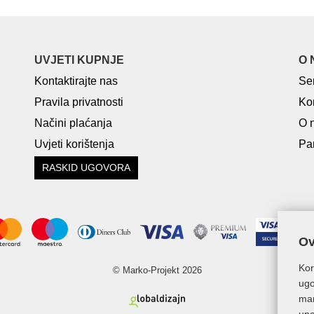
UVJETI KUPNJE
O 
Kontaktirajte nas
Se
Pravila privatnosti
Ko
Načini plaćanja
O 
Uvjeti korištenja
Par
RASKID UGOVORA
Ov
Kor
© Marko-Projekt 2026
ugo
mar