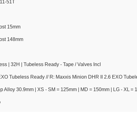
11-51T
oost 15mm
oost 148mm
s | 32H | Tubeless Ready - Tape / Valves Incl
EXO Tubeless Ready // R: Maxxis Minion DHR II 2.6 EXO Tube
p Alloy 30.9mm | XS - SM = 125mm | MD = 150mm | LG - XL =
o