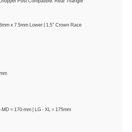
Dropper Post Compatible. Rear Triangle
.8mm x 7.5mm Lower | 1.5" Crown Race
0mm
SM-MD = 170-mm | LG - XL = 175mm