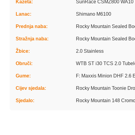
Kazeta:
SunRace CSMZ800 WA10 
Lanac:
Shimano M6100
Prednja naba:
Rocky Mountain Sealed B
Stražnja naba:
Rocky Mountain Sealed B
Žbice:
2.0 Stainless
Obruči:
WTB ST i30 TCS 2.0 Tubeles
Gume:
F: Maxxis Minion DHF 2.6 
Cijev sjedala:
Rocky Mountain Toonie Dro
Sjedalo:
Rocky Mountain 148 Crom