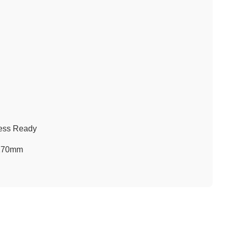
less Ready
 170mm