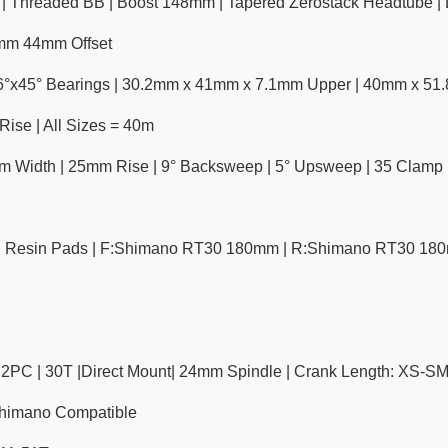
| Threaded BB | Boost 148mm | Tapered Zerostack Headtube | 
mm 44mm Offset
6°x45° Bearings | 30.2mm x 41mm x 7.1mm Upper | 40mm x 51
Rise | All Sizes = 40m
 Width | 25mm Rise | 9° Backsweep | 5° Upsweep | 35 Clamp
| Resin Pads | F:Shimano RT30 180mm | R:Shimano RT30 18
 2PC | 30T |Direct Mount| 24mm Spindle | Crank Length: XS-
Shimano Compatible