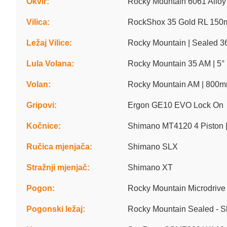
Okvir:
Rocky Mountain 6061 Alloy 
Vilica:
RockShox 35 Gold RL 150
Ležaj Vilice:
Rocky Mountain | Sealed 3
Lula Volana:
Rocky Mountain 35 AM | 5° 
Volan:
Rocky Mountain AM | 800mm
Gripovi:
Ergon GE10 EVO Lock On
Kočnice:
Shimano MT4120 4 Piston 
Ručica mjenjača:
Shimano SLX
Stražnji mjenjač:
Shimano XT
Pogon:
Rocky Mountain Microdrive
Pogonski ležaj:
Rocky Mountain Sealed - 