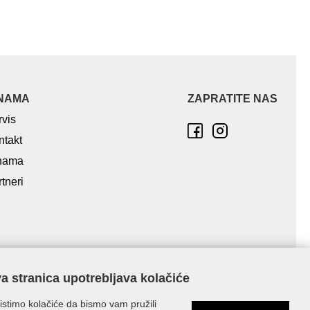
NAMA
ZAPRATITE NAS
rvis
ntakt
nama
tneri
a stranica upotrebljava kolačiće
istimo kolačiće da bismo vam pružili