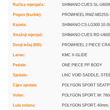
Ručica mjenjača:
SHIMANO CUES SL-U600
Pogon (kurble):
PROWHEEL RMZ-MD25S-
Kazeta:
SHIMANO CS-LG300 10-S
Stražnji mjenjač:
SHIMANO CUES RD-U600
Donji ležaj (BB):
PROWHEEL 2 PIECE CR
Lanac:
KMC X-GLIDE
Pedale:
ONE PIECE PP BODY
Sjedalo:
LINC VOID SADDLE, STE
Cijev sjedala:
POLYGON SPORT SEATPOST
Volan:
POLYGON SPORT, W: 760mm
Lula volana:
POLYGON SPORT, 40mm, 31