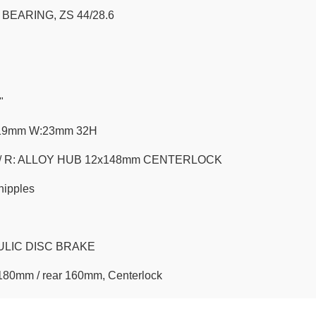
BEARING, ZS 44/28.6
"
19mm W:23mm 32H
 / R: ALLOY HUB 12x148mm CENTERLOCK
nipples
LIC DISC BRAKE
80mm / rear 160mm, Centerlock