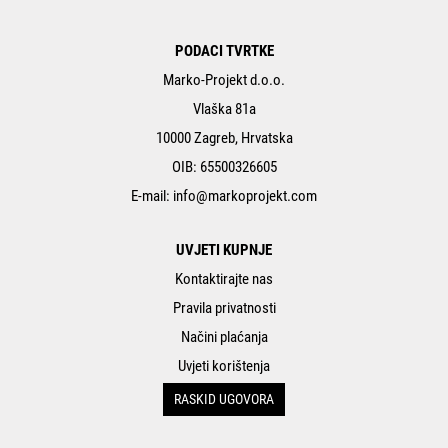
PODACI TVRTKE
Marko-Projekt d.o.o.
Vlaška 81a
10000 Zagreb, Hrvatska
OIB: 65500326605
E-mail:
info@markoprojekt.com
UVJETI KUPNJE
Kontaktirajte nas
Pravila privatnosti
Načini plaćanja
Uvjeti korištenja
RASKID UGOVORA