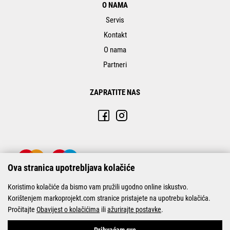
O NAMA
Servis
Kontakt
O nama
Partneri
ZAPRATITE NAS
Ova stranica upotrebljava kolačiće
Koristimo kolačiće da bismo vam pružili ugodno online iskustvo.
Korištenjem markoprojekt.com stranice pristajete na upotrebu kolačića.
Pročitajte
Obavijest o kolačićima
ili
ažurirajte postavke
.
© Marko-Projekt 2026