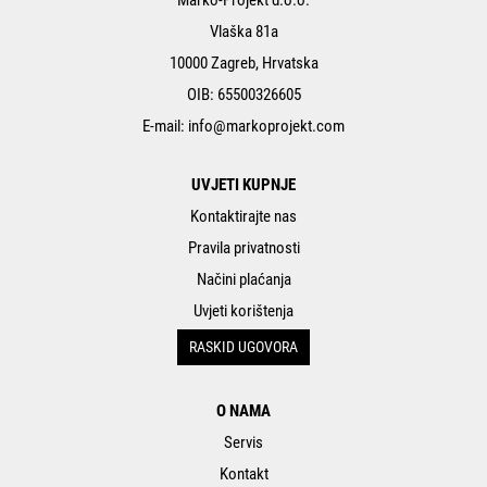
Marko-Projekt d.o.o.
Vlaška 81a
10000 Zagreb, Hrvatska
OIB: 65500326605
E-mail:
info@markoprojekt.com
UVJETI KUPNJE
Kontaktirajte nas
Pravila privatnosti
Načini plaćanja
Uvjeti korištenja
RASKID UGOVORA
O NAMA
Servis
Kontakt