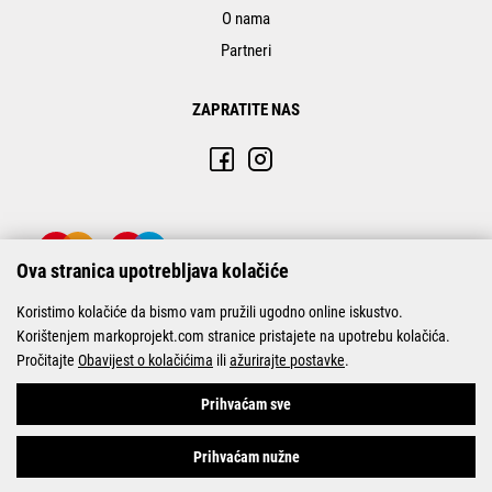
O nama
Partneri
ZAPRATITE NAS
Ova stranica upotrebljava kolačiće
Koristimo kolačiće da bismo vam pružili ugodno online iskustvo.
Korištenjem markoprojekt.com stranice pristajete na upotrebu kolačića.
Pročitajte
Obavijest o kolačićima
ili
ažurirajte postavke
.
© Marko-Projekt 2026
Prihvaćam sve
Prihvaćam nužne
Pogledani proizvodi