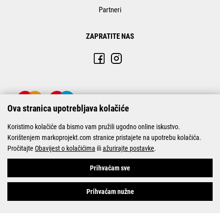
Partneri
ZAPRATITE NAS
Ova stranica upotrebljava kolačiće
Koristimo kolačiće da bismo vam pružili ugodno online iskustvo.
Korištenjem markoprojekt.com stranice pristajete na upotrebu kolačića.
Pročitajte
Obavijest o kolačićima
ili
ažurirajte postavke
.
© Marko-Projekt 2026
Prihvaćam sve
Prihvaćam nužne
Pogledani proizvodi