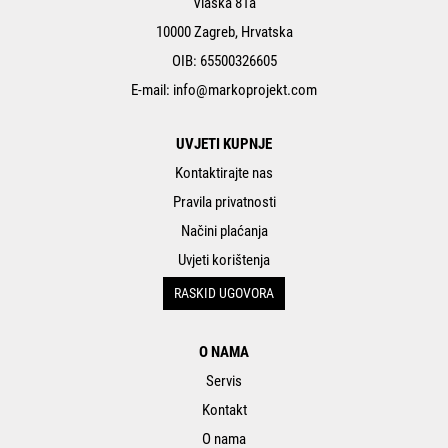
Vlaška 81a
10000 Zagreb, Hrvatska
OIB: 65500326605
E-mail:
info@markoprojekt.com
UVJETI KUPNJE
Kontaktirajte nas
Pravila privatnosti
Načini plaćanja
Uvjeti korištenja
RASKID UGOVORA
O NAMA
Servis
Kontakt
O nama