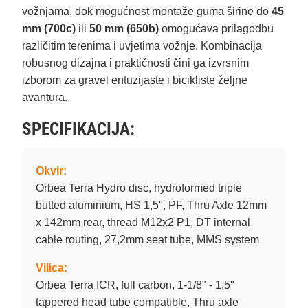
vožnjama, dok mogućnost montaže guma širine do
45
mm (700c)
ili
50 mm (650b)
omogućava prilagodbu
različitim terenima i uvjetima vožnje. Kombinacija
robusnog dizajna i praktičnosti čini ga izvrsnim
izborom za gravel entuzijaste i bicikliste željne
avantura.
SPECIFIKACIJA:
Okvir:
Orbea Terra Hydro disc, hydroformed triple
butted aluminium, HS 1,5", PF, Thru Axle 12mm
x 142mm rear, thread M12x2 P1, DT internal
cable routing, 27,2mm seat tube, MMS system
Vilica:
Orbea Terra ICR, full carbon, 1-1/8" - 1,5"
tappered head tube compatible, Thru axle