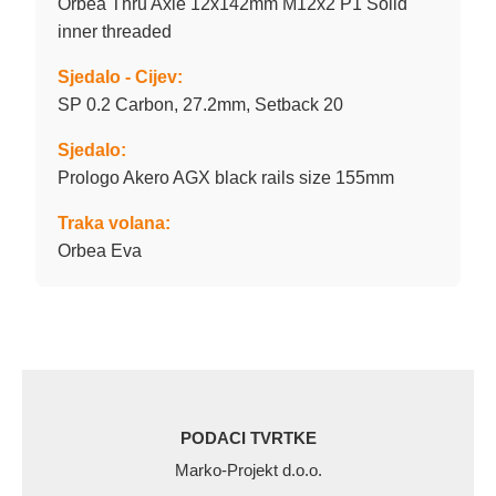
Orbea Thru Axle 12x142mm M12x2 P1 Solid
inner threaded
Sjedalo - Cijev:
SP 0.2 Carbon, 27.2mm, Setback 20
Sjedalo:
Prologo Akero AGX black rails size 155mm
Traka volana:
Orbea Eva
PODACI TVRTKE
Marko-Projekt d.o.o.