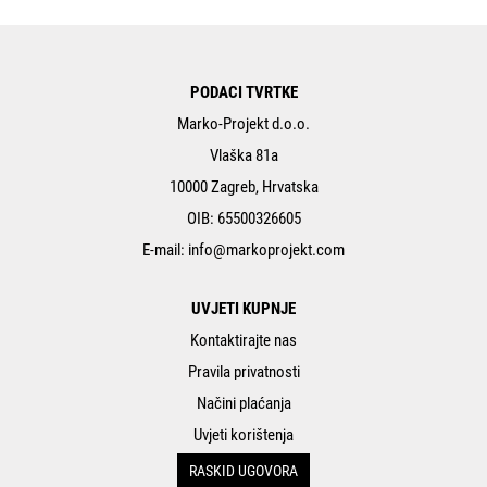
PODACI TVRTKE
Marko-Projekt d.o.o.
Vlaška 81a
10000 Zagreb, Hrvatska
OIB: 65500326605
E-mail:
info@markoprojekt.com
UVJETI KUPNJE
Kontaktirajte nas
Pravila privatnosti
Načini plaćanja
Uvjeti korištenja
RASKID UGOVORA