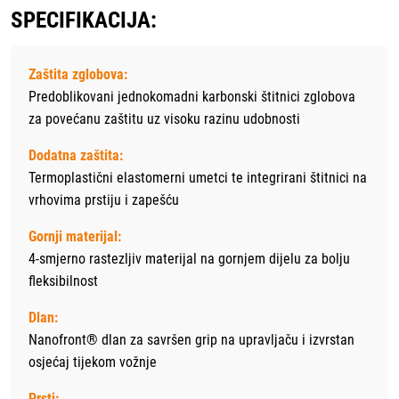
SPECIFIKACIJA:
Zaštita zglobova:
Predoblikovani jednokomadni karbonski štitnici zglobova
za povećanu zaštitu uz visoku razinu udobnosti
Dodatna zaštita:
Termoplastični elastomerni umetci te integrirani štitnici na
vrhovima prstiju i zapešću
Gornji materijal:
4-smjerno rastezljiv materijal na gornjem dijelu za bolju
fleksibilnost
Dlan:
Nanofront® dlan za savršen grip na upravljaču i izvrstan
osjećaj tijekom vožnje
Prsti: