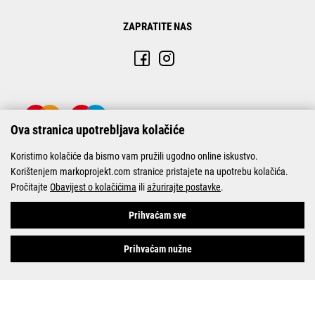
ZAPRATITE NAS
Ova stranica upotrebljava kolačiće
Koristimo kolačiće da bismo vam pružili ugodno online iskustvo.
Korištenjem markoprojekt.com stranice pristajete na upotrebu kolačića.
Pročitajte
Obavijest o kolačićima
ili
ažurirajte postavke
.
© Marko-Projekt 2026
Prihvaćam sve
Prihvaćam nužne
Pogledani proizvodi