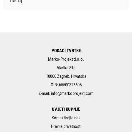
135 kg
PODACI TVRTKE
Marko-Projekt d.o.o.
Vlaška 81a
10000 Zagreb, Hrvatska
OIB: 65500326605
E-mail:
info@markoprojekt.com
UVJETI KUPNJE
Kontaktirajte nas
Pravila privatnosti