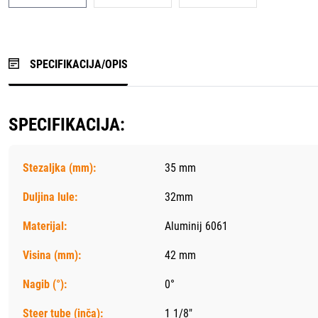
SPECIFIKACIJA/OPIS
SPECIFIKACIJA:
Stezaljka (mm):
35 mm
Duljina lule:
32mm
Materijal:
Aluminij 6061
Visina (mm):
42 mm
Nagib (°):
0°
Steer tube (inča):
1 1/8"