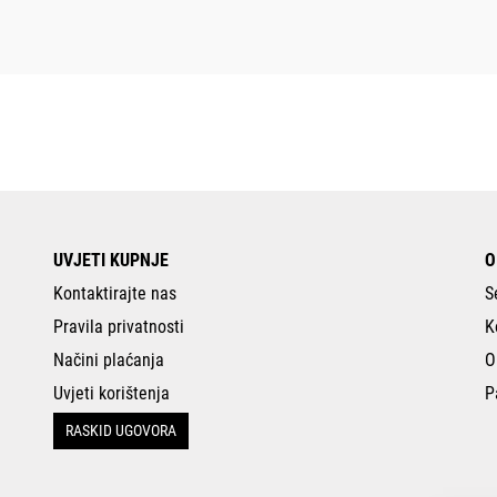
UVJETI KUPNJE
O
Kontaktirajte nas
S
Pravila privatnosti
K
Načini plaćanja
O
Uvjeti korištenja
P
RASKID UGOVORA