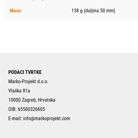
Masa:
138 g (duljina 50 mm)
PODACI TVRTKE
Marko-Projekt d.o.o.
Vlaška 81a
10000 Zagreb, Hrvatska
OIB: 65500326605
E-mail:
info@markoprojekt.com