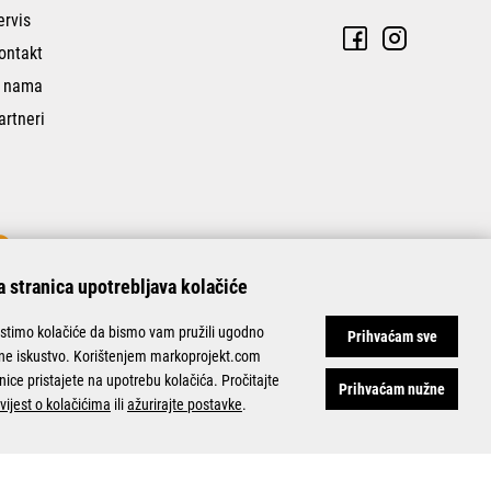
ervis
ontakt
 nama
artneri
 stranica upotrebljava kolačiće
istimo kolačiće da bismo vam pružili ugodno
Prihvaćam sve
ine iskustvo. Korištenjem markoprojekt.com
nice pristajete na upotrebu kolačića. Pročitajte
Prihvaćam nužne
vijest o kolačićima
ili
ažurirajte postavke
.