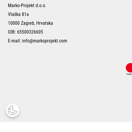
Marko-Projekt d.o.o.
Vlaška 81a
10000 Zagreb, Hrvatska
OIB: 65500326605
E-mail:
info@markoprojekt.com