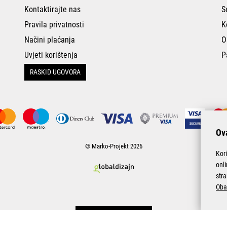
Kontaktirajte nas
S
Pravila privatnosti
K
Načini plaćanja
O
Uvjeti korištenja
P
RASKID UGOVORA
Ova
© Marko-Projekt 2026
Kor
onl
stra
Oba
Pogledani proizvodi