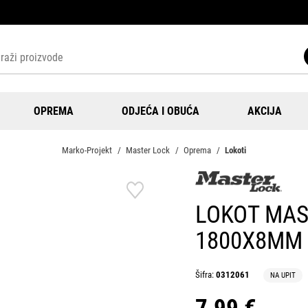
OPREMA
ODJEĆA I OBUĆA
AKCIJA
Marko-Projekt
Master Lock
Oprema
Lokoti
LOKOT MAS
1800X8MM
Šifra:
0312061
NA UPIT